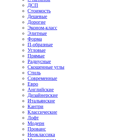
ДСП
Стоимость
Дешевые
Дорогие
Эконом-класс
Элитные
Форма
П-образные
Угловые
Прямые
Радиусные
Скошенные углы
Стиль
Современные
Евро
Английские
Дизайнерские
Итальянские
Кантри
Классические
Лофт
Модерн
Прованс
Неоклассика