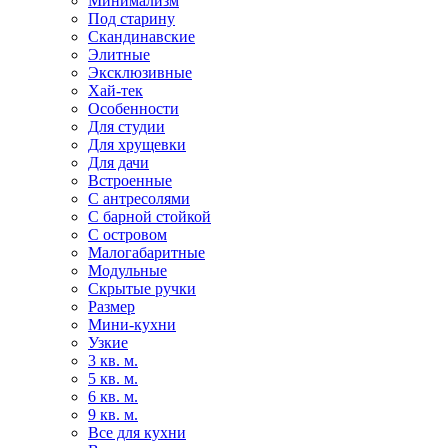
Минимализм
Под старину
Скандинавские
Элитные
Эксклюзивные
Хай-тек
Особенности
Для студии
Для хрущевки
Для дачи
Встроенные
С антресолями
С барной стойкой
С островом
Малогабаритные
Модульные
Скрытые ручки
Размер
Мини-кухни
Узкие
3 кв. м.
5 кв. м.
6 кв. м.
9 кв. м.
Все для кухни