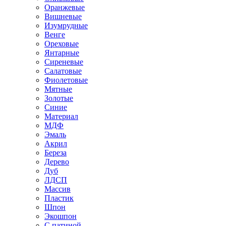
Оранжевые
Вишневые
Изумрудные
Венге
Ореховые
Янтарные
Сиреневые
Салатовые
Фиолетовые
Мятные
Золотые
Синие
Материал
МДФ
Эмаль
Акрил
Береза
Дерево
Дуб
ЛДСП
Массив
Пластик
Шпон
Экошпон
С патиной