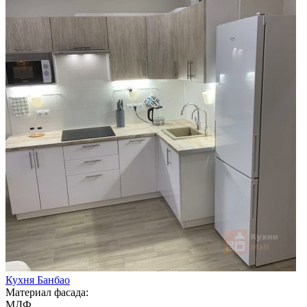
Кухня Банбао
Материал фасада:
МДФ