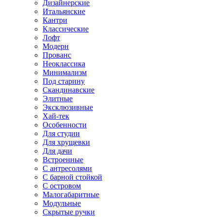
Дизайнерские
Итальянские
Кантри
Классические
Лофт
Модерн
Прованс
Неоклассика
Минимализм
Под старину
Скандинавские
Элитные
Эксклюзивные
Хай-тек
Особенности
Для студии
Для хрущевки
Для дачи
Встроенные
С антресолями
С барной стойкой
С островом
Малогабаритные
Модульные
Скрытые ручки