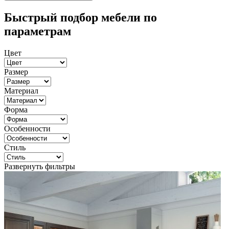
Быстрый подбор мебели по
параметрам
Цвет
Размер
Материал
Форма
Особенности
Стиль
Развернуть фильтры