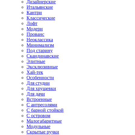
Дизайнерские
Итальянские
Кантри
Классические
Лофт
Модерн
Прованс
Неоклассика
Минимализм
Под старину
Скандинавские
Элитные
Эксклюзивные
Хай-тек
Особенности
Для студии
Для хрущевки
Для дачи
Встроенные
С антресолями
С барной стойкой
С островом
Малогабаритные
Модульные
Скрытые ручки