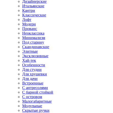
Дизайнерские
Итальянские
Кантри
Классические
Лофт
Модерн
Прованс
Неоклассика
Минимализм
Под старину
Скандинавские
Элитные
Эксклюзивные
Хай-тек
Особенности
Для студии
Для хрущевки
Для дачи
Встроенные
С антресолями
С барной стойкой
С островом
Малогабаритные
Модульные
Скрытые ручки