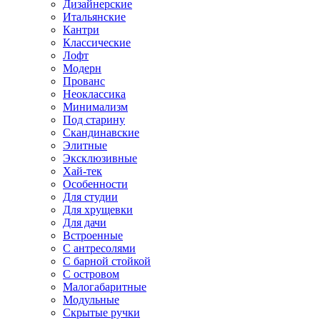
Дизайнерские
Итальянские
Кантри
Классические
Лофт
Модерн
Прованс
Неоклассика
Минимализм
Под старину
Скандинавские
Элитные
Эксклюзивные
Хай-тек
Особенности
Для студии
Для хрущевки
Для дачи
Встроенные
С антресолями
С барной стойкой
С островом
Малогабаритные
Модульные
Скрытые ручки