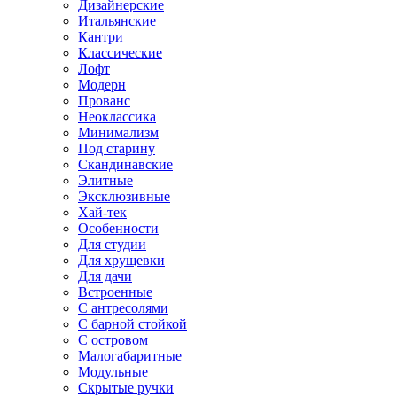
Дизайнерские
Итальянские
Кантри
Классические
Лофт
Модерн
Прованс
Неоклассика
Минимализм
Под старину
Скандинавские
Элитные
Эксклюзивные
Хай-тек
Особенности
Для студии
Для хрущевки
Для дачи
Встроенные
С антресолями
С барной стойкой
С островом
Малогабаритные
Модульные
Скрытые ручки