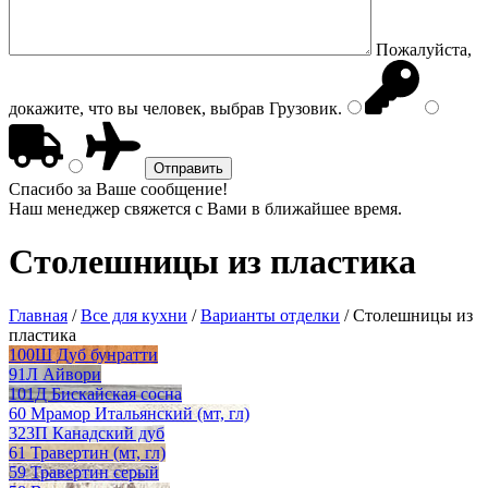
Пожалуйста,
докажите, что вы человек, выбрав
Грузовик
.
Спасибо за Ваше сообщение!
Наш менеджер свяжется с Вами в ближайшее время.
Столешницы из пластика
Главная
/
Все для кухни
/
Варианты отделки
/
Столешницы из
пластика
100Ш Дуб бунратти
91Л Айвори
101Д Бискайская сосна
60 Мрамор Итальянский (мт, гл)
323П Канадский дуб
61 Травертин (мт, гл)
59 Травертин серый