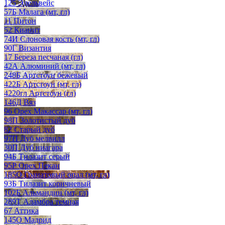
125 Эдельвейс
57Б Малага (мт, гл)
11 Питон
52 Кианит
74И Слоновая кость (мт, гл)
90Г Византия
17 Береза песчаная (гл)
42А Алюминий (мт, гл)
248Б Артстоун бежевый
422Б Артстоун (мт, гл)
4220гл Артстоун (гл)
146Д Вяз
96 Орех Макассар (мт, гл)
98П Золотистый дуб
82 Старый дуб
97П Дуб мелвилл
30П Дуб ниагара
94Б Тилазит серый
95Р Орех Пекан
185О Гранатовый опал (мт, гл)
93Б Тилазит коричневый
102Б Альмандин (мт, гл)
289Т Аламбра темная
67 Аттика
145О Мадрид