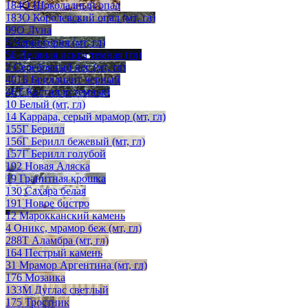
184О Шоколадный опал
183О Королевский опал (мт, гл)
99О Луна
5 Черногория (мт, гл)
56 Ледяная искра темная (гл)
2 Серебряный лес (мт, гл)
401Б Бриллиант черный
46Т Кастилло темный
10 Белый (мт, гл)
14 Каррара, серый мрамор (мт, гл)
155Г Берилл
156Г Берилл бежевый (мт, гл)
157Г Берилл голубой
192 Новая Аляска
19 Гранитная крошка
130 Сахара белая
191 Новое бистро
12 Марокканский камень
4 Оникс, мрамор беж (мт, гл)
288Т Аламбра (мт, гл)
164 Пестрый камень
31 Мрамор Аргентина (мт, гл)
176 Мозаика
133М Дуглас светлый
175 Тростник