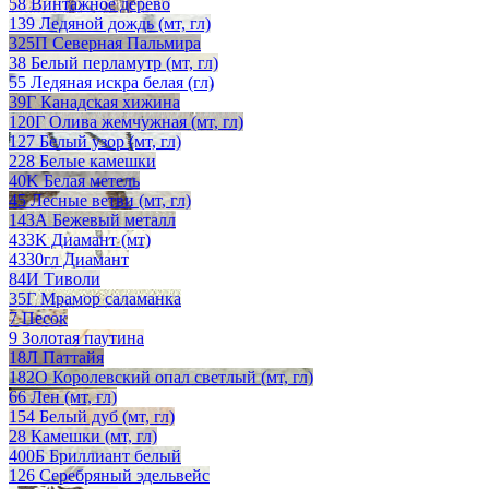
58 Винтажное дерево
139 Ледяной дождь (мт, гл)
325П Северная Пальмира
38 Белый перламутр (мт, гл)
55 Ледяная искра белая (гл)
39Г Канадская хижина
120Г Олива жемчужная (мт, гл)
127 Белый узор (мт, гл)
228 Белые камешки
40K Белая метель
45 Лесные ветви (мт, гл)
143А Бежевый металл
433К Диамант (мт)
4330гл Диамант
84И Тиволи
35Г Мрамор саламанка
7 Песок
9 Золотая паутина
18Л Паттайя
182О Королевский опал светлый (мт, гл)
66 Лен (мт, гл)
154 Белый дуб (мт, гл)
28 Камешки (мт, гл)
400Б Бриллиант белый
126 Серебряный эдельвейс