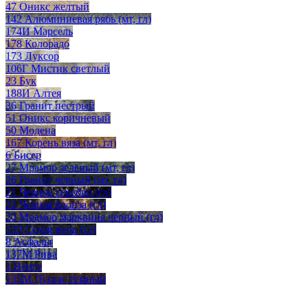
47 Оникс желтый
142 Алюминиевая рябь (мт, гл)
174И Марсель
178 Колорадо
173 Луксор
106Г Мистик светлый
23 Бук
188И Алтея
36 Гранит пестрый
51 Оникс коричневый
50 Модена
167 Корень вяза (мт, гл)
6 Бисер
27 Мрамор зеленый (мт, гл)
26 Гранит черный (мт, гл)
21 Черное серебро (гл)
22 Черная бронза (гл)
20 Мрамор марквина черный (гл)
129 Седая ночь (гл)
8 Асфальт
137М Рива
1 Венге
135М Дуглас темный