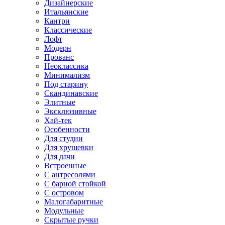
Дизайнерские
Итальянские
Кантри
Классические
Лофт
Модерн
Прованс
Неоклассика
Минимализм
Под старину
Скандинавские
Элитные
Эксклюзивные
Хай-тек
Особенности
Для студии
Для хрущевки
Для дачи
Встроенные
С антресолями
С барной стойкой
С островом
Малогабаритные
Модульные
Скрытые ручки