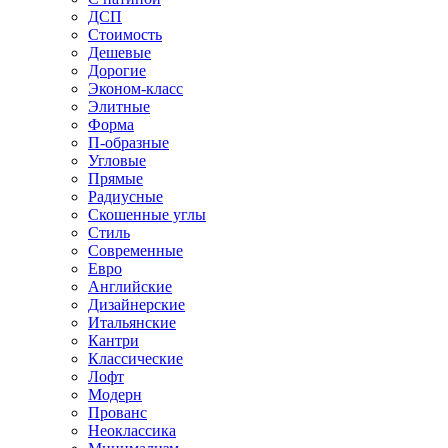
ДСП
Стоимость
Дешевые
Дорогие
Эконом-класс
Элитные
Форма
П-образные
Угловые
Прямые
Радиусные
Скошенные углы
Стиль
Современные
Евро
Английские
Дизайнерские
Итальянские
Кантри
Классические
Лофт
Модерн
Прованс
Неоклассика