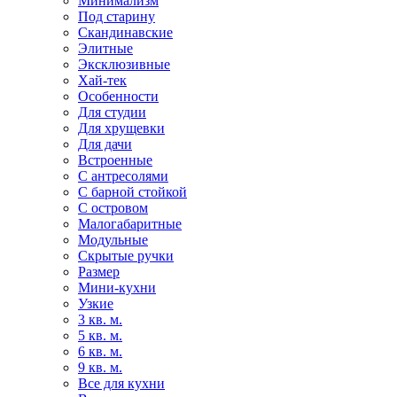
Минимализм
Под старину
Скандинавские
Элитные
Эксклюзивные
Хай-тек
Особенности
Для студии
Для хрущевки
Для дачи
Встроенные
С антресолями
С барной стойкой
С островом
Малогабаритные
Модульные
Скрытые ручки
Размер
Мини-кухни
Узкие
3 кв. м.
5 кв. м.
6 кв. м.
9 кв. м.
Все для кухни