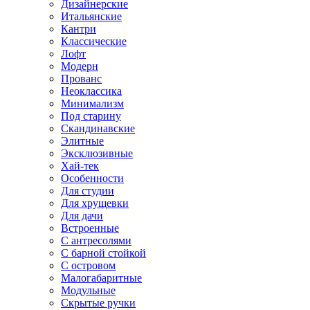
Дизайнерские
Итальянские
Кантри
Классические
Лофт
Модерн
Прованс
Неоклассика
Минимализм
Под старину
Скандинавские
Элитные
Эксклюзивные
Хай-тек
Особенности
Для студии
Для хрущевки
Для дачи
Встроенные
С антресолями
С барной стойкой
С островом
Малогабаритные
Модульные
Скрытые ручки