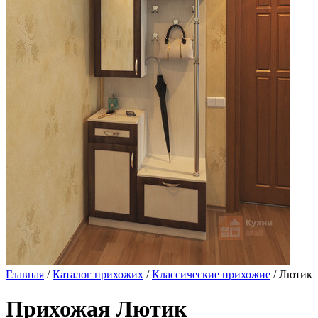
Главная
/
Каталог прихожих
/
Классические прихожие
/ Лютик
Прихожая Лютик