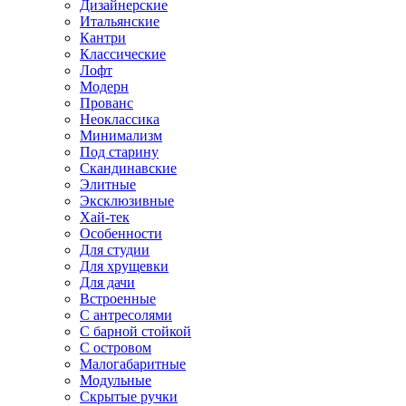
Дизайнерские
Итальянские
Кантри
Классические
Лофт
Модерн
Прованс
Неоклассика
Минимализм
Под старину
Скандинавские
Элитные
Эксклюзивные
Хай-тек
Особенности
Для студии
Для хрущевки
Для дачи
Встроенные
С антресолями
С барной стойкой
С островом
Малогабаритные
Модульные
Скрытые ручки