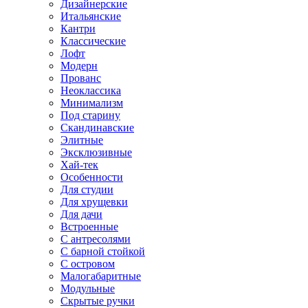
Дизайнерские
Итальянские
Кантри
Классические
Лофт
Модерн
Прованс
Неоклассика
Минимализм
Под старину
Скандинавские
Элитные
Эксклюзивные
Хай-тек
Особенности
Для студии
Для хрущевки
Для дачи
Встроенные
С антресолями
С барной стойкой
С островом
Малогабаритные
Модульные
Скрытые ручки