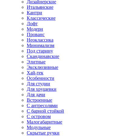
Дизайнерские
Итальянские
Кантри
Классические
Лофт
Модерн
Прованс
Неоклассика
Минимализм
Под старину
Скандинавские
Элитные
Эксклюзивные
Хай-тек
Особенности
Для студии
Для хрущевки
Для дачи
Встроенные
С антресолями
С барной стойкой
С островом
Малогабаритные
Модульные
Скрытые ручки