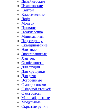
Дизайнерские
Итальянские
Кантри
Классические
Лофт
Модерн
Прованс
Неоклассика
Минимализм
Под старину
Скандинавские
Элитные
Эксклюзивные
Хай-тек
Особенности
Для студии
Для хрущевки
Для дачи
Встроенные
С антресолями
С барной стойкой
С островом
Малогабаритные
Модульные
Скрытые ручки