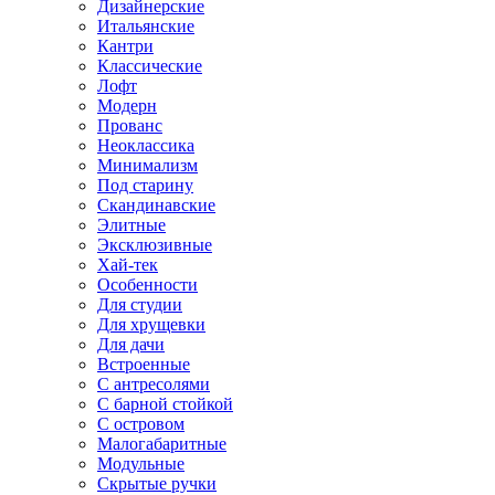
Дизайнерские
Итальянские
Кантри
Классические
Лофт
Модерн
Прованс
Неоклассика
Минимализм
Под старину
Скандинавские
Элитные
Эксклюзивные
Хай-тек
Особенности
Для студии
Для хрущевки
Для дачи
Встроенные
С антресолями
С барной стойкой
С островом
Малогабаритные
Модульные
Скрытые ручки