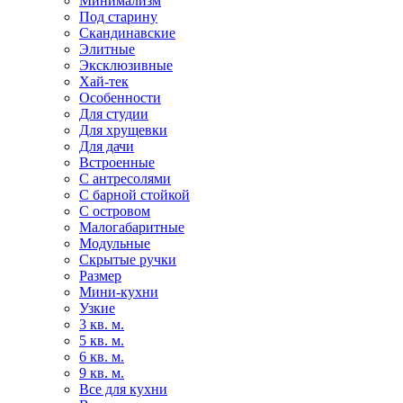
Минимализм
Под старину
Скандинавские
Элитные
Эксклюзивные
Хай-тек
Особенности
Для студии
Для хрущевки
Для дачи
Встроенные
С антресолями
С барной стойкой
С островом
Малогабаритные
Модульные
Скрытые ручки
Размер
Мини-кухни
Узкие
3 кв. м.
5 кв. м.
6 кв. м.
9 кв. м.
Все для кухни