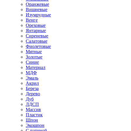
Оранжевые
Вишневые
Изумрудные
Венге
Ореховые
Янтарные
Сиреневые
Салатовые
Фиолетовые
Мятные
Золотые
Синие
Материал
МДФ
Эмаль
Акрил
Береза
Дерево
Дуб
ЛДСП
Массив
Пластик
Шпон
Экошпон
С патиной