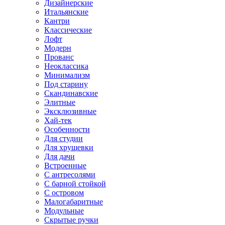
Дизайнерские
Итальянские
Кантри
Классические
Лофт
Модерн
Прованс
Неоклассика
Минимализм
Под старину
Скандинавские
Элитные
Эксклюзивные
Хай-тек
Особенности
Для студии
Для хрущевки
Для дачи
Встроенные
С антресолями
С барной стойкой
С островом
Малогабаритные
Модульные
Скрытые ручки