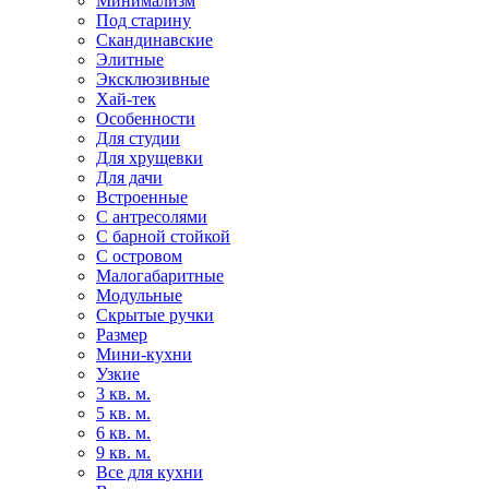
Минимализм
Под старину
Скандинавские
Элитные
Эксклюзивные
Хай-тек
Особенности
Для студии
Для хрущевки
Для дачи
Встроенные
С антресолями
С барной стойкой
С островом
Малогабаритные
Модульные
Скрытые ручки
Размер
Мини-кухни
Узкие
3 кв. м.
5 кв. м.
6 кв. м.
9 кв. м.
Все для кухни