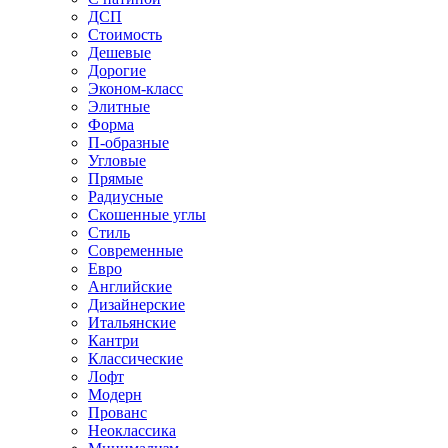
ДСП
Стоимость
Дешевые
Дорогие
Эконом-класс
Элитные
Форма
П-образные
Угловые
Прямые
Радиусные
Скошенные углы
Стиль
Современные
Евро
Английские
Дизайнерские
Итальянские
Кантри
Классические
Лофт
Модерн
Прованс
Неоклассика