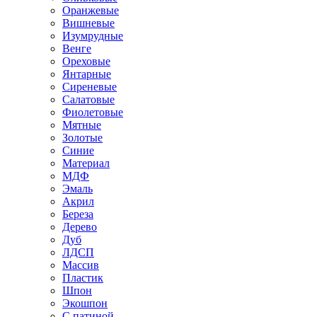
Оранжевые
Вишневые
Изумрудные
Венге
Ореховые
Янтарные
Сиреневые
Салатовые
Фиолетовые
Мятные
Золотые
Синие
Материал
МДФ
Эмаль
Акрил
Береза
Дерево
Дуб
ЛДСП
Массив
Пластик
Шпон
Экошпон
С патиной