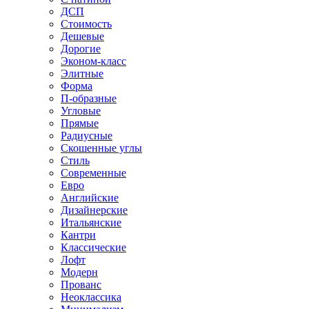
ДСП
Стоимость
Дешевые
Дорогие
Эконом-класс
Элитные
Форма
П-образные
Угловые
Прямые
Радиусные
Скошенные углы
Стиль
Современные
Евро
Английские
Дизайнерские
Итальянские
Кантри
Классические
Лофт
Модерн
Прованс
Неоклассика