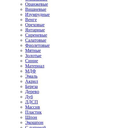
Оранжевые
Вишневые
Изумрудные
Венге
Ореховые
Янтарные
Сиреневые
Салатовые
Фиолетовые
Мятные
Золотые
Синие
Материал
МДФ
Эмаль
Акрил
Береза
Дерево
Дуб
ЛДСП
Массив
Пластик
Шпон
Экошпон
С патиной