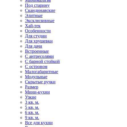
Минимализм
Под старину
Скандинавские
Элитные
Эксклюзивные
Хай-тек
Особенности
Для студии
Для хрущевки
Для дачи
Встроенные
С антресолями
С барной стойкой
С островом
Малогабаритные
Модульные
Скрытые ручки
Размер
Мини-кухни
Узкие
3 кв. м.
5 кв. м.
6 кв. м.
9 кв. м.
Все для кухни