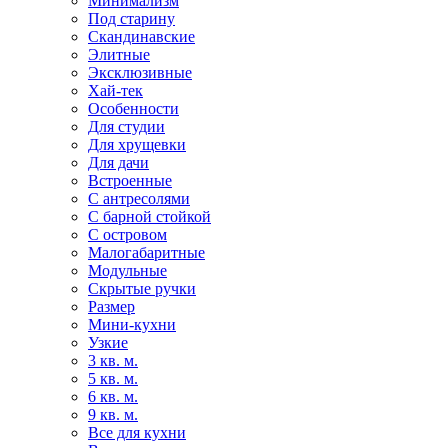
Минимализм
Под старину
Скандинавские
Элитные
Эксклюзивные
Хай-тек
Особенности
Для студии
Для хрущевки
Для дачи
Встроенные
С антресолями
С барной стойкой
С островом
Малогабаритные
Модульные
Скрытые ручки
Размер
Мини-кухни
Узкие
3 кв. м.
5 кв. м.
6 кв. м.
9 кв. м.
Все для кухни