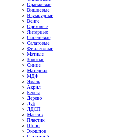
Оранжевые
Вишневые
Изумрудные
Венге
Ореховые
Янтарные
Сиреневые
Салатовые
Фиолетовые
Мятные
Золотые
Синие
Материал
МДФ
Эмаль
Акрил
Береза
Дерево
Дуб
ЛДСП
Массив
Пластик
Шпон
Экошпон
С патиной