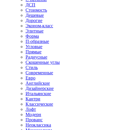
ДСП
Стоимость
Дешевые
Дорогие
Эконом-класс
Элитные
Форма
П-образные
Угловые
Прямые
Радиусные
Скошенные углы
Стиль
Современные
Евро
Английские
Дизайнерские
Итальянские
Кантри
Классические
Лофт
Модерн
Прованс
Неоклассика