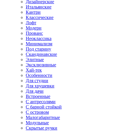
Дизайнерские
Итальянские
Кантри
Классические
Лофт
Модерн
Прованс
Неоклассика
Минимализм
Под старину
Скандинавские
Элитные
Эксклюзивные
Хай-тек
Особенности
Для студии
Для хрущевки
Для дачи
Встроенные
С антресолями
С барной стойкой
С островом
Малогабаритные
Модульные
Скрытые ручки