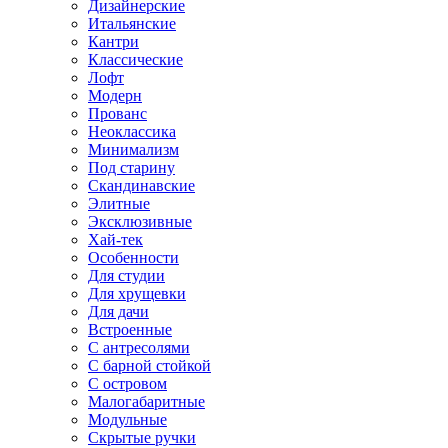
Дизайнерские
Итальянские
Кантри
Классические
Лофт
Модерн
Прованс
Неоклассика
Минимализм
Под старину
Скандинавские
Элитные
Эксклюзивные
Хай-тек
Особенности
Для студии
Для хрущевки
Для дачи
Встроенные
С антресолями
С барной стойкой
С островом
Малогабаритные
Модульные
Скрытые ручки