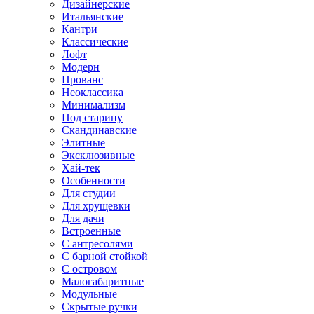
Дизайнерские
Итальянские
Кантри
Классические
Лофт
Модерн
Прованс
Неоклассика
Минимализм
Под старину
Скандинавские
Элитные
Эксклюзивные
Хай-тек
Особенности
Для студии
Для хрущевки
Для дачи
Встроенные
С антресолями
С барной стойкой
С островом
Малогабаритные
Модульные
Скрытые ручки