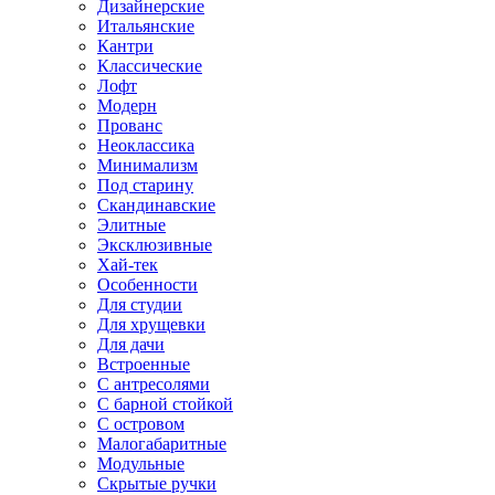
Дизайнерские
Итальянские
Кантри
Классические
Лофт
Модерн
Прованс
Неоклассика
Минимализм
Под старину
Скандинавские
Элитные
Эксклюзивные
Хай-тек
Особенности
Для студии
Для хрущевки
Для дачи
Встроенные
С антресолями
С барной стойкой
С островом
Малогабаритные
Модульные
Скрытые ручки