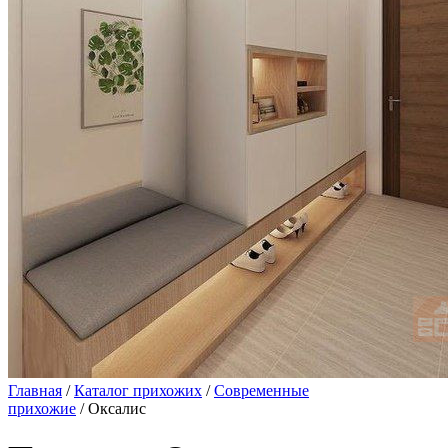
Главная
/
Каталог прихожих
/
Современные
прихожие
/ Оксалис