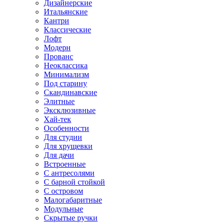
Дизайнерские
Итальянские
Кантри
Классические
Лофт
Модерн
Прованс
Неоклассика
Минимализм
Под старину
Скандинавские
Элитные
Эксклюзивные
Хай-тек
Особенности
Для студии
Для хрущевки
Для дачи
Встроенные
С антресолями
С барной стойкой
С островом
Малогабаритные
Модульные
Скрытые ручки