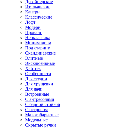
Дизайнерские
Итальянские
Кантри
Классические
Лофт
Модерн
Прованс
Неоклассика
Минимализм
Под старину
Скандинавские
Элитные
Эксклюзивные
Хай-тек
Особенности
Для студии
Для хрущевки
Для дачи
Встроенные
С антресолями
С барной стойкой
С островом
Малогабаритные
Модульные
Скрытые ручки