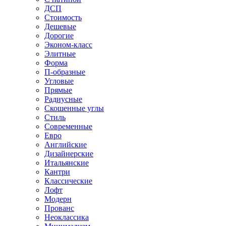
ДСП
Стоимость
Дешевые
Дорогие
Эконом-класс
Элитные
Форма
П-образные
Угловые
Прямые
Радиусные
Скошенные углы
Стиль
Современные
Евро
Английские
Дизайнерские
Итальянские
Кантри
Классические
Лофт
Модерн
Прованс
Неоклассика