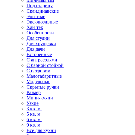
Минимализм
Под старину
Скандинавские
Элитные
Эксклюзивные
Хай-тек
Особенности
Для студии
Для хрущевки
Для дачи
Встроенные
С антресолями
С барной стойкой
С островом
Малогабаритные
Модульные
Скрытые ручки
Размер
Мини-кухни
Узкие
3 кв. м.
5 кв. м.
6 кв. м.
9 кв. м.
Все для кухни