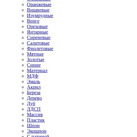
Оранжевые
Вишневые
Изумрудные
Венге
Ореховые
Янтарные
Сиреневые
Салатовые
Фиолетовые
Мятные
Золотые
Синие
Материал
МДФ
Эмаль
Акрил
Береза
Дерево
Дуб
ЛДСП
Массив
Пластик
Шпон
Экошпон
С патиной