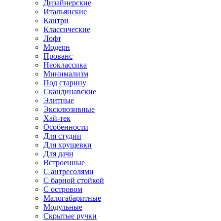
Дизайнерские
Итальянские
Кантри
Классические
Лофт
Модерн
Прованс
Неоклассика
Минимализм
Под старину
Скандинавские
Элитные
Эксклюзивные
Хай-тек
Особенности
Для студии
Для хрущевки
Для дачи
Встроенные
С антресолями
С барной стойкой
С островом
Малогабаритные
Модульные
Скрытые ручки