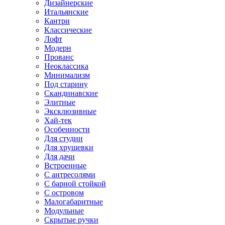
Дизайнерские
Итальянские
Кантри
Классические
Лофт
Модерн
Прованс
Неоклассика
Минимализм
Под старину
Скандинавские
Элитные
Эксклюзивные
Хай-тек
Особенности
Для студии
Для хрущевки
Для дачи
Встроенные
С антресолями
С барной стойкой
С островом
Малогабаритные
Модульные
Скрытые ручки