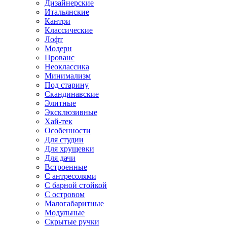
Дизайнерские
Итальянские
Кантри
Классические
Лофт
Модерн
Прованс
Неоклассика
Минимализм
Под старину
Скандинавские
Элитные
Эксклюзивные
Хай-тек
Особенности
Для студии
Для хрущевки
Для дачи
Встроенные
С антресолями
С барной стойкой
С островом
Малогабаритные
Модульные
Скрытые ручки