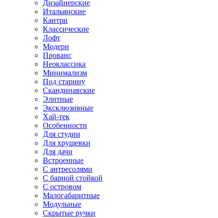
Дизайнерские
Итальянские
Кантри
Классические
Лофт
Модерн
Прованс
Неоклассика
Минимализм
Под старину
Скандинавские
Элитные
Эксклюзивные
Хай-тек
Особенности
Для студии
Для хрущевки
Для дачи
Встроенные
С антресолями
С барной стойкой
С островом
Малогабаритные
Модульные
Скрытые ручки