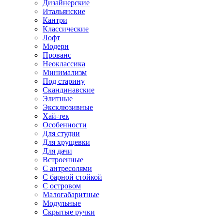
Дизайнерские
Итальянские
Кантри
Классические
Лофт
Модерн
Прованс
Неоклассика
Минимализм
Под старину
Скандинавские
Элитные
Эксклюзивные
Хай-тек
Особенности
Для студии
Для хрущевки
Для дачи
Встроенные
С антресолями
С барной стойкой
С островом
Малогабаритные
Модульные
Скрытые ручки