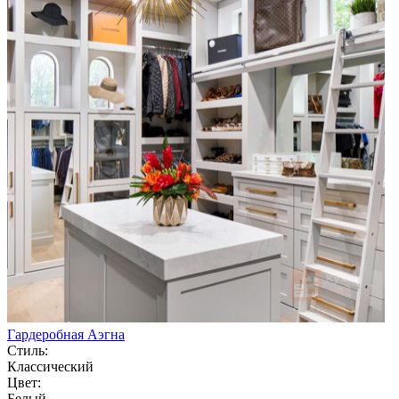
Гардеробная Аэгна
Стиль:
Классический
Цвет:
Белый