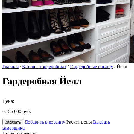
Главная
/
Каталог гардеробных
/
Гардеробные в нишу
/ Йелл
Гардеробная Йелл
Цена:
от 55 000
руб.
Добавить в корзину
Расчет цены
Вызвать
Заказать
замерщика
Получить расчет