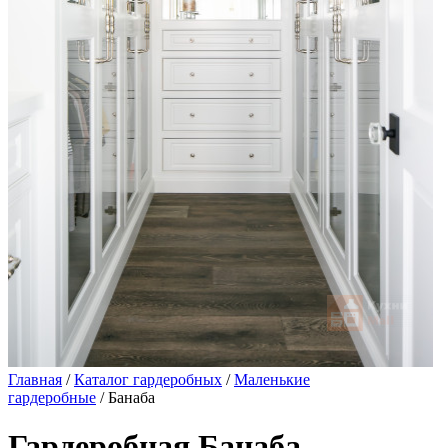
Главная
/
Каталог гардеробных
/
Маленькие
гардеробные
/ Банаба
Гардеробная Банаба