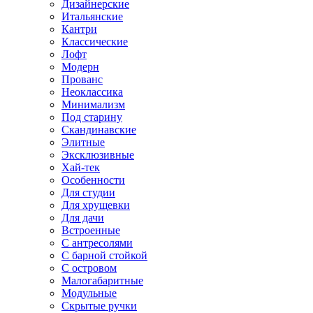
Дизайнерские
Итальянские
Кантри
Классические
Лофт
Модерн
Прованс
Неоклассика
Минимализм
Под старину
Скандинавские
Элитные
Эксклюзивные
Хай-тек
Особенности
Для студии
Для хрущевки
Для дачи
Встроенные
С антресолями
С барной стойкой
С островом
Малогабаритные
Модульные
Скрытые ручки