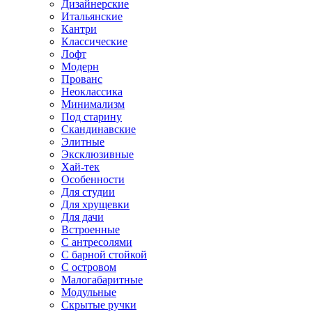
Дизайнерские
Итальянские
Кантри
Классические
Лофт
Модерн
Прованс
Неоклассика
Минимализм
Под старину
Скандинавские
Элитные
Эксклюзивные
Хай-тек
Особенности
Для студии
Для хрущевки
Для дачи
Встроенные
С антресолями
С барной стойкой
С островом
Малогабаритные
Модульные
Скрытые ручки