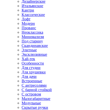
Дизайнерские
Итальянские
Кантри
Классические
Лофт
Модерн
Прованс
Неоклассика
Минимализм
Под старину
Скандинавские
Элитные
Эксклюзивные
Хай-тек
Особенности
Для студии
Для хрущевки
Для дачи
Встроенные
С антресолями
С барной стойкой
С островом
Малогабаритные
Модульные
Скрытые ручки