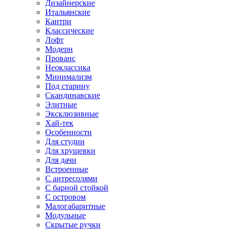
Дизайнерские
Итальянские
Кантри
Классические
Лофт
Модерн
Прованс
Неоклассика
Минимализм
Под старину
Скандинавские
Элитные
Эксклюзивные
Хай-тек
Особенности
Для студии
Для хрущевки
Для дачи
Встроенные
С антресолями
С барной стойкой
С островом
Малогабаритные
Модульные
Скрытые ручки