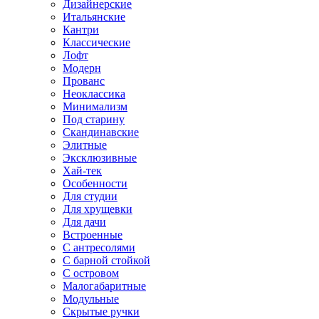
Дизайнерские
Итальянские
Кантри
Классические
Лофт
Модерн
Прованс
Неоклассика
Минимализм
Под старину
Скандинавские
Элитные
Эксклюзивные
Хай-тек
Особенности
Для студии
Для хрущевки
Для дачи
Встроенные
С антресолями
С барной стойкой
С островом
Малогабаритные
Модульные
Скрытые ручки