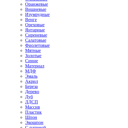
Оранжевые
Вишневые
Изумрудные
Венге
Ореховые
Янтарные
Сиреневые
Салатовые
Фиолетовые
Мятные
Золотые
Синие
Материал
МДФ
Эмаль
Акрил
Береза
Дерево
Дуб
ЛДСП
Массив
Пластик
Шпон
Экошпон
С патиной