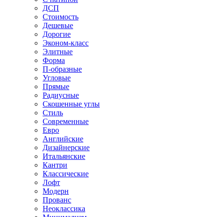
ДСП
Стоимость
Дешевые
Дорогие
Эконом-класс
Элитные
Форма
П-образные
Угловые
Прямые
Радиусные
Скошенные углы
Стиль
Современные
Евро
Английские
Дизайнерские
Итальянские
Кантри
Классические
Лофт
Модерн
Прованс
Неоклассика