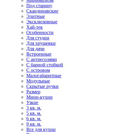
Минимализм
Под старину
Скандинавские
Элитные
Эксклюзивные
Хай-тек
Особенности
Для студии
Для хрущевки
Для дачи
Встроенные
С антресолями
С барной стойкой
С островом
Малогабаритные
Модульные
Скрытые ручки
Размер
Мини-кухни
Узкие
3 кв. м.
5 кв. м.
6 кв. м.
9 кв. м.
Все для кухни