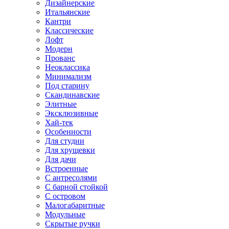
Дизайнерские
Итальянские
Кантри
Классические
Лофт
Модерн
Прованс
Неоклассика
Минимализм
Под старину
Скандинавские
Элитные
Эксклюзивные
Хай-тек
Особенности
Для студии
Для хрущевки
Для дачи
Встроенные
С антресолями
С барной стойкой
С островом
Малогабаритные
Модульные
Скрытые ручки