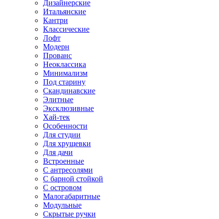
Дизайнерские
Итальянские
Кантри
Классические
Лофт
Модерн
Прованс
Неоклассика
Минимализм
Под старину
Скандинавские
Элитные
Эксклюзивные
Хай-тек
Особенности
Для студии
Для хрущевки
Для дачи
Встроенные
С антресолями
С барной стойкой
С островом
Малогабаритные
Модульные
Скрытые ручки