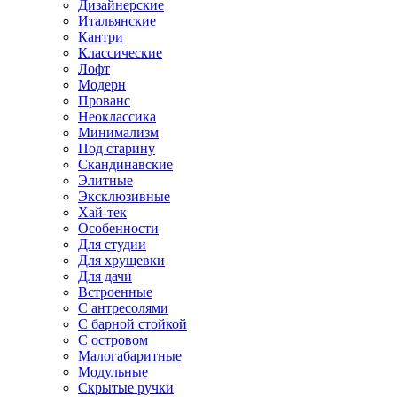
Дизайнерские
Итальянские
Кантри
Классические
Лофт
Модерн
Прованс
Неоклассика
Минимализм
Под старину
Скандинавские
Элитные
Эксклюзивные
Хай-тек
Особенности
Для студии
Для хрущевки
Для дачи
Встроенные
С антресолями
С барной стойкой
С островом
Малогабаритные
Модульные
Скрытые ручки