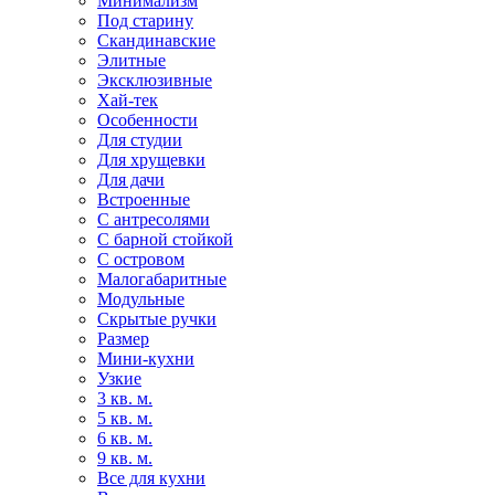
Минимализм
Под старину
Скандинавские
Элитные
Эксклюзивные
Хай-тек
Особенности
Для студии
Для хрущевки
Для дачи
Встроенные
С антресолями
С барной стойкой
С островом
Малогабаритные
Модульные
Скрытые ручки
Размер
Мини-кухни
Узкие
3 кв. м.
5 кв. м.
6 кв. м.
9 кв. м.
Все для кухни