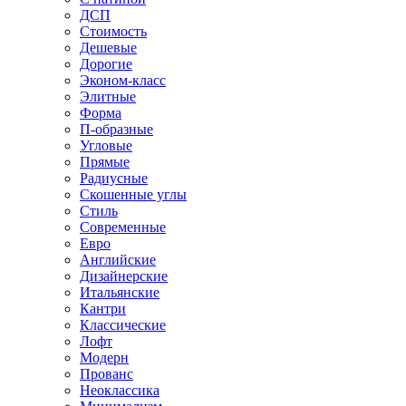
ДСП
Стоимость
Дешевые
Дорогие
Эконом-класс
Элитные
Форма
П-образные
Угловые
Прямые
Радиусные
Скошенные углы
Стиль
Современные
Евро
Английские
Дизайнерские
Итальянские
Кантри
Классические
Лофт
Модерн
Прованс
Неоклассика