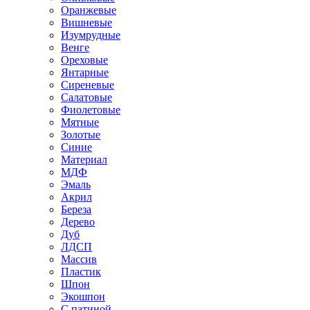
Оранжевые
Вишневые
Изумрудные
Венге
Ореховые
Янтарные
Сиреневые
Салатовые
Фиолетовые
Мятные
Золотые
Синие
Материал
МДФ
Эмаль
Акрил
Береза
Дерево
Дуб
ЛДСП
Массив
Пластик
Шпон
Экошпон
С патиной