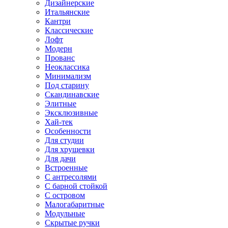
Дизайнерские
Итальянские
Кантри
Классические
Лофт
Модерн
Прованс
Неоклассика
Минимализм
Под старину
Скандинавские
Элитные
Эксклюзивные
Хай-тек
Особенности
Для студии
Для хрущевки
Для дачи
Встроенные
С антресолями
С барной стойкой
С островом
Малогабаритные
Модульные
Скрытые ручки