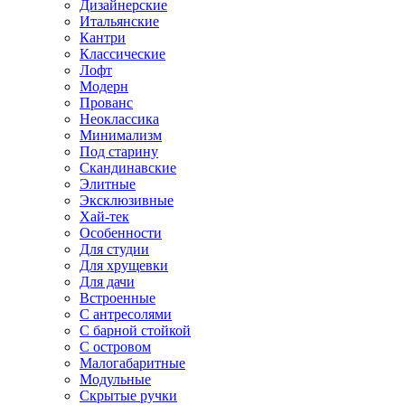
Дизайнерские
Итальянские
Кантри
Классические
Лофт
Модерн
Прованс
Неоклассика
Минимализм
Под старину
Скандинавские
Элитные
Эксклюзивные
Хай-тек
Особенности
Для студии
Для хрущевки
Для дачи
Встроенные
С антресолями
С барной стойкой
С островом
Малогабаритные
Модульные
Скрытые ручки