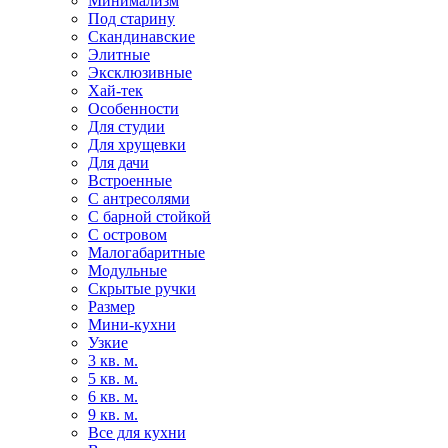
Минимализм
Под старину
Скандинавские
Элитные
Эксклюзивные
Хай-тек
Особенности
Для студии
Для хрущевки
Для дачи
Встроенные
С антресолями
С барной стойкой
С островом
Малогабаритные
Модульные
Скрытые ручки
Размер
Мини-кухни
Узкие
3 кв. м.
5 кв. м.
6 кв. м.
9 кв. м.
Все для кухни