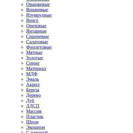
Оранжевые
Вишневые
Изумрудные
Венге
Ореховые
Янтарные
Сиреневые
Салатовые
Фиолетовые
Мятные
Золотые
Синие
Материал
МДФ
Эмаль
Акрил
Береза
Дерево
Дуб
ЛДСП
Массив
Пластик
Шпон
Экошпон
С патиной