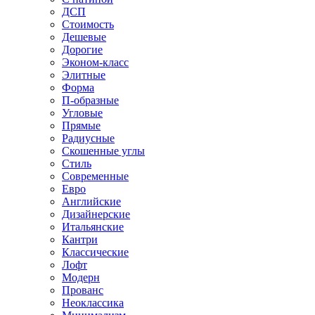
ДСП
Стоимость
Дешевые
Дорогие
Эконом-класс
Элитные
Форма
П-образные
Угловые
Прямые
Радиусные
Скошенные углы
Стиль
Современные
Евро
Английские
Дизайнерские
Итальянские
Кантри
Классические
Лофт
Модерн
Прованс
Неоклассика