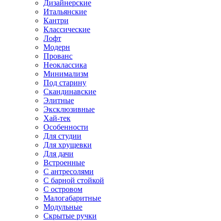
Дизайнерские
Итальянские
Кантри
Классические
Лофт
Модерн
Прованс
Неоклассика
Минимализм
Под старину
Скандинавские
Элитные
Эксклюзивные
Хай-тек
Особенности
Для студии
Для хрущевки
Для дачи
Встроенные
С антресолями
С барной стойкой
С островом
Малогабаритные
Модульные
Скрытые ручки