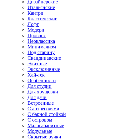
Дизайнерские
Итальянские
Кантри
Классические
Лофт
Модерн
Прованс
Неоклассика
Минимализм
Под старину
Скандинавские
Элитные
Эксклюзивные
Хай-тек
Особенности
Для студии
Для хрущевки
Для дачи
Встроенные
С антресолями
С барной стойкой
С островом
Малогабаритные
Модульные
Скрытые ручки