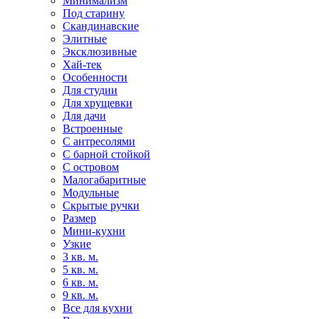
Минимализм
Под старину
Скандинавские
Элитные
Эксклюзивные
Хай-тек
Особенности
Для студии
Для хрущевки
Для дачи
Встроенные
С антресолями
С барной стойкой
С островом
Малогабаритные
Модульные
Скрытые ручки
Размер
Мини-кухни
Узкие
3 кв. м.
5 кв. м.
6 кв. м.
9 кв. м.
Все для кухни