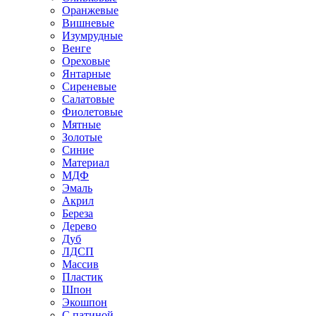
Оранжевые
Вишневые
Изумрудные
Венге
Ореховые
Янтарные
Сиреневые
Салатовые
Фиолетовые
Мятные
Золотые
Синие
Материал
МДФ
Эмаль
Акрил
Береза
Дерево
Дуб
ЛДСП
Массив
Пластик
Шпон
Экошпон
С патиной