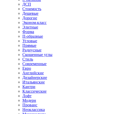
ДСП
Стоимость
Дешевые
Дорогие
Эконом-класс
Элитные
Форма
П-образные
Угловые
Прямые
Радиусные
Скошенные углы
Стиль
Современные
Евро
Английские
Дизайнерские
Итальянские
Кантри
Классические
Лофт
Модерн
Прованс
Неоклассика