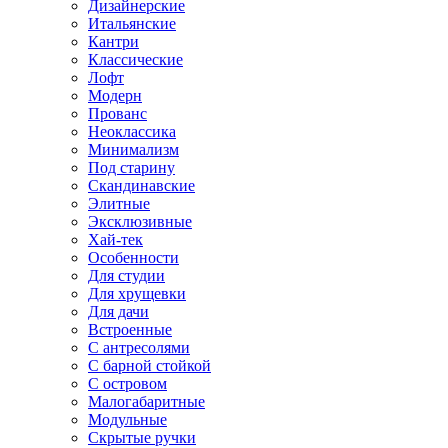
Дизайнерские
Итальянские
Кантри
Классические
Лофт
Модерн
Прованс
Неоклассика
Минимализм
Под старину
Скандинавские
Элитные
Эксклюзивные
Хай-тек
Особенности
Для студии
Для хрущевки
Для дачи
Встроенные
С антресолями
С барной стойкой
С островом
Малогабаритные
Модульные
Скрытые ручки